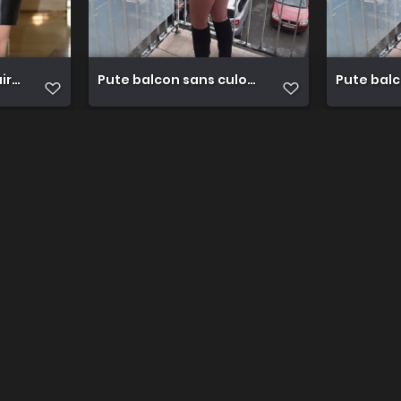
ine Pute en cuire noir
Pute balcon sans culotte
Pute bal