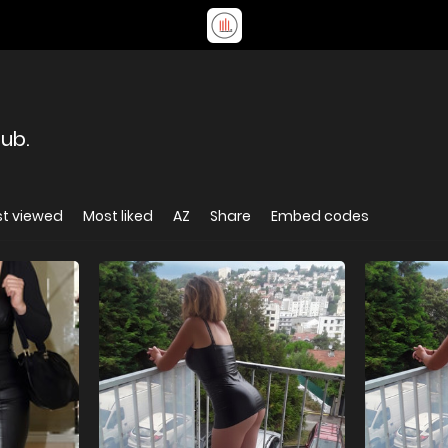
lub.
t viewed
Most liked
AZ
Share
Embed codes