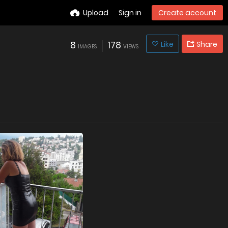
Upload
Sign in
Create account
8
178
Like
Share
IMAGES
VIEWS