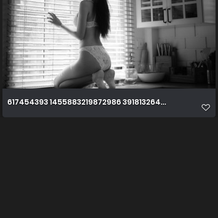
617454393 1455883219872986 3918132649731559576 n