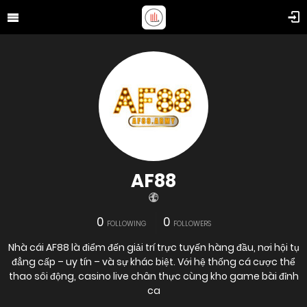
AF88
0
0
FOLLOWING
FOLLOWERS
Nhà cái AF88 là điểm đến giải trí trực tuyến hàng đầu, nơi hội tụ
đẳng cấp – uy tín – và sự khác biệt. Với hệ thống cá cược thể
thao sôi động, casino live chân thực cùng kho game bài đỉnh
ca