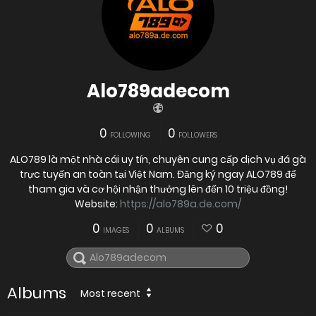
Alo789adecom
0
0
FOLLOWING
FOLLOWERS
ALO789 là một nhà cái uy tín, chuyên cung cấp dịch vụ đá gà
trực tuyến an toàn tại Việt Nam. Đăng ký ngay ALO789 để
tham gia và cơ hội nhận thưởng lên đến 10 triệu đồng!
Website:
https://alo789a.de.com/
0
0
0
IMAGES
ALBUMS
Albums
Most recent