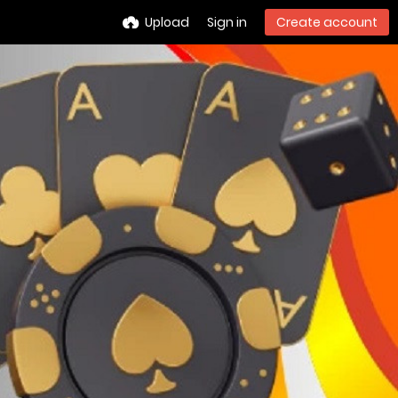
Upload
Sign in
Create account