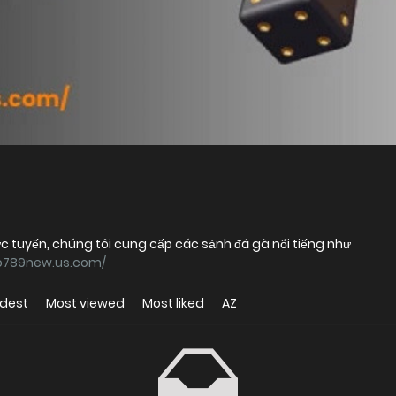
ực tuyến, chúng tôi cung cấp các sảnh đá gà nổi tiếng như
lo789new.us.com/
ldest
Most viewed
Most liked
AZ