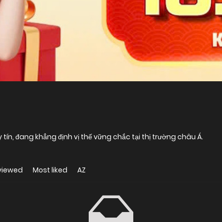
tín, đang khẳng định vị thế vững chắc tại thị trường châu Á.
viewed
Most liked
AZ