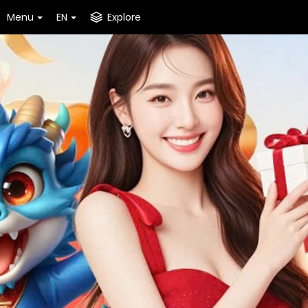
Menu
EN
Explore