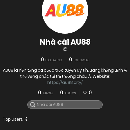
Nhà cái AU88
0
0
FOLLOWING
FOLLOWERS
AU88 là nền tảng cá cược trực tuyến uy tín, đang khẳng định vị
thế vững chắc tại thị trường châu Á. Website:
https://au88.city/
0
0
0
IMAGES
ALBUMS
Top users