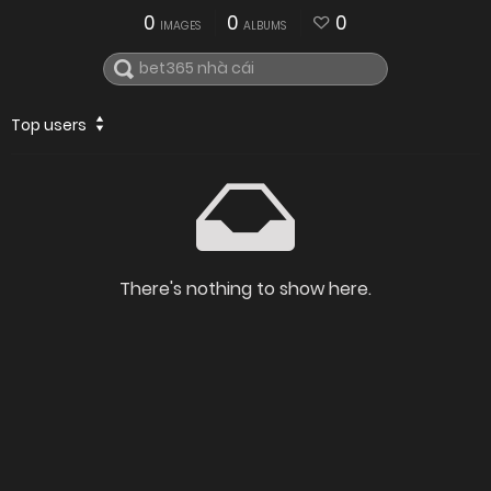
0
0
0
IMAGES
ALBUMS
Top users
There's nothing to show here.