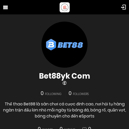
Bet88yk Com
0
0
FOLLOWING
FOLLOWERS
Thể thao Bet88 là sân chơi cá cược đỉnh cao, nơi hội tụ hàng
ngàn trận đấu lớn nhỏ mỗi ngày từ bóng đá, bóng rổ, quần vợt,
bóng chuyền cho đến eSports