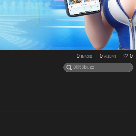
0
0
0
IMAGES
ALBUMS