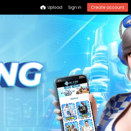
Upload
Sign in
Create account