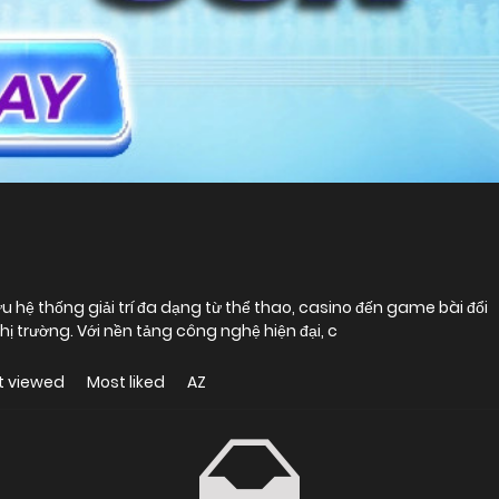
u hệ thống giải trí đa dạng từ thể thao, casino đến game bài đổi
hị trường. Với nền tảng công nghệ hiện đại, c
t viewed
Most liked
AZ