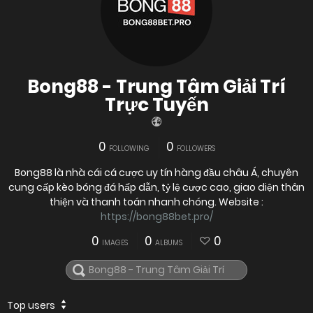
Bong88 - Trung Tâm Giải Trí
Trực Tuyến
0
0
FOLLOWING
FOLLOWERS
Bong88 là nhà cái cá cược uy tín hàng đầu châu Á, chuyên
cung cấp kèo bóng đá hấp dẫn, tỷ lệ cược cao, giao diện thân
thiện và thanh toán nhanh chóng. Website :
https://bong88bet.pro/
0
0
0
IMAGES
ALBUMS
Top users