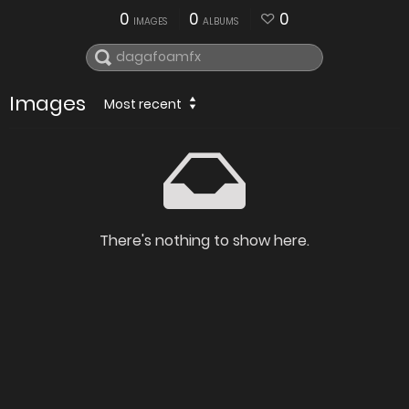
0
0
0
IMAGES
ALBUMS
Images
Most recent
There's nothing to show here.