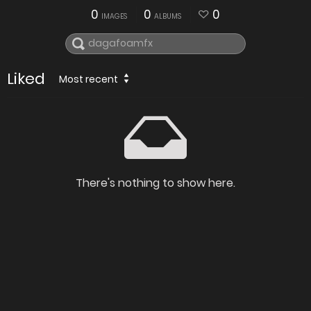
0
0
0
IMAGES
ALBUMS
Liked
Most recent
There's nothing to show here.