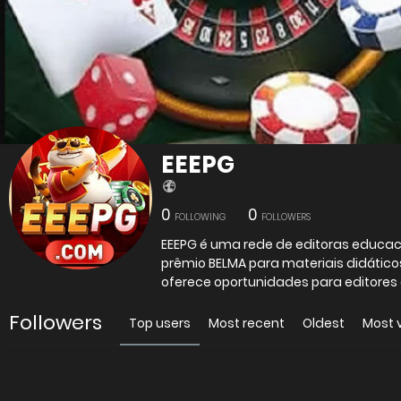
EEEPG
0
0
FOLLOWING
FOLLOWERS
EEEPG é uma rede de editoras educac
prêmio BELMA para materiais didáticos
oferece oportunidades para editores 
Followers
Top users
Most recent
Oldest
Most 