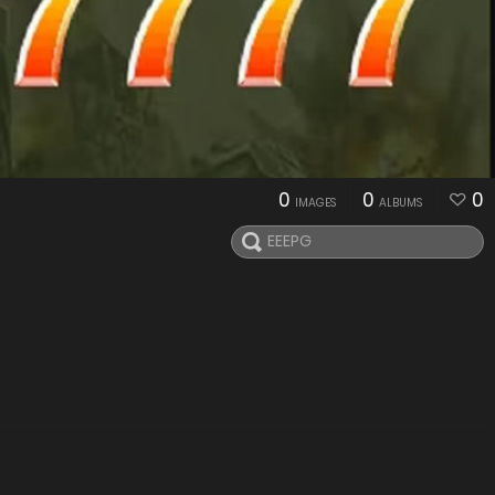
0
0
0
IMAGES
ALBUMS