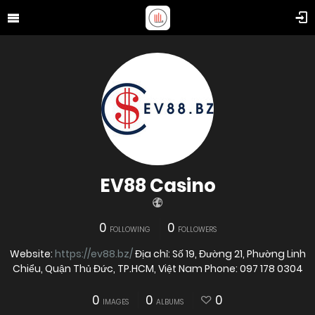
EV88 Casino
0
0
FOLLOWING
FOLLOWERS
Website:
https://ev88.bz/
Địa chỉ: Số 19, Đường 21, Phường Linh
Chiểu, Quận Thủ Đức, TP.HCM, Việt Nam Phone: 097 178 0304
0
0
0
IMAGES
ALBUMS