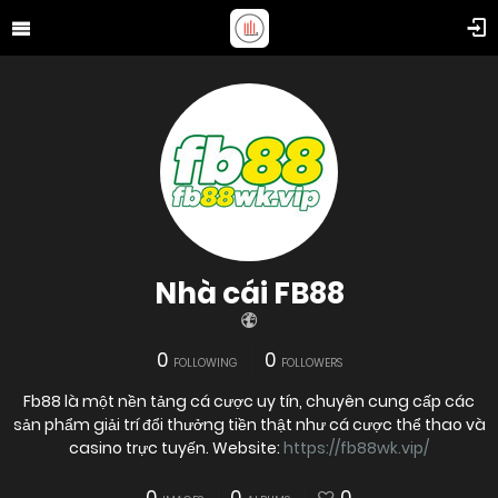
Nhà cái FB88
0
0
FOLLOWING
FOLLOWERS
Fb88 là một nền tảng cá cược uy tín, chuyên cung cấp các
sản phẩm giải trí đổi thưởng tiền thật như cá cược thể thao và
casino trực tuyến. Website:
https://fb88wk.vip/