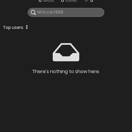
0
0
0
IMAGES
ALBUMS
Top users
There's nothing to show here.