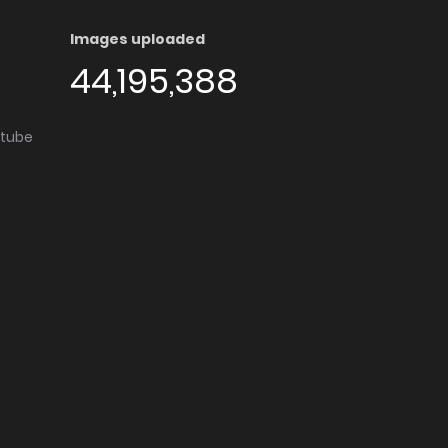
Images uploaded
44,195,388
utube