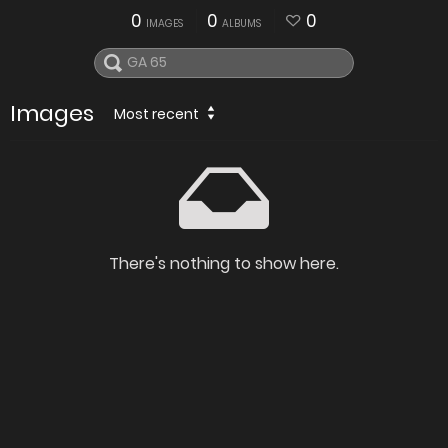
0
0
0
IMAGES
ALBUMS
Images
Most recent
There's nothing to show here.