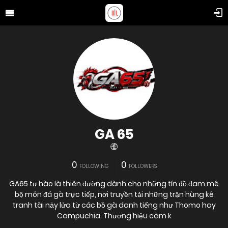
GA 65
0
0
FOLLOWING
FOLLOWERS
GA65 tự hào là thiên đường dành cho những tín đồ đam mê
bộ môn đá gà trực tiếp, nơi truyền tải những trận hùng kê
tranh tài nảy lửa từ các bồ gà danh tiếng như Thomo hay
Campuchia. Thương hiệu cam k