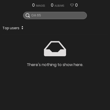
0
0
0
IMAGES
ALBUMS
Top users
There's nothing to show here.