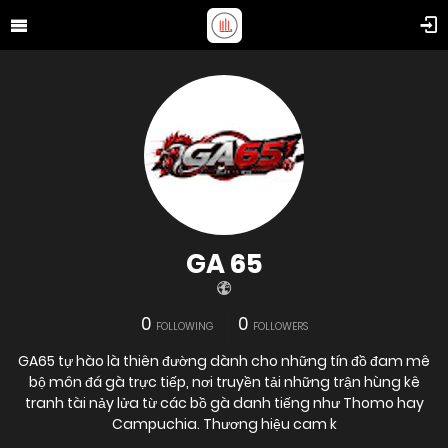
GA 65
0
0
FOLLOWING
FOLLOWERS
GA65 tự hào là thiên đường dành cho những tín đồ đam mê
bộ môn đá gà trực tiếp, nơi truyền tải những trận hùng kê
tranh tài nảy lửa từ các bồ gà danh tiếng như Thomo hay
Campuchia. Thương hiệu cam k