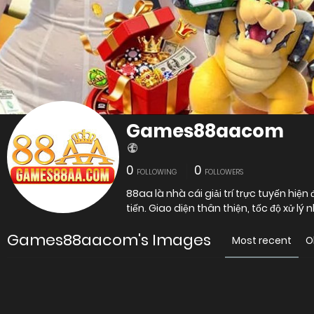
Games88aacom
0
0
FOLLOWING
FOLLOWERS
88aa là nhà cái giải trí trực tuyến hiện
tiến. Giao diện thân thiện, tốc độ xử 
Games88aacom's Images
Most recent
O