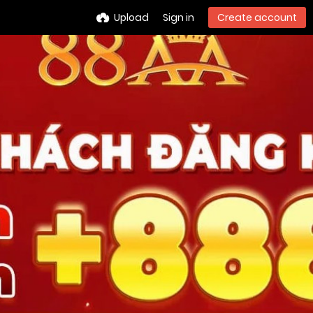
Upload
Sign in
Create account