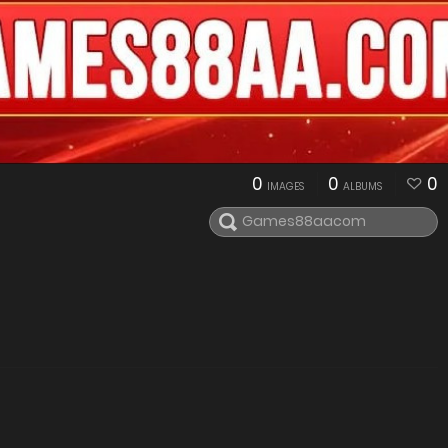
0
0
0
IMAGES
ALBUMS