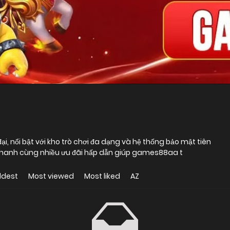
 đại, nổi bật với kho trò chơi đa dạng và hệ thống bảo mật tiên
lý nhanh cùng nhiều ưu đãi hấp dẫn giúp games88aa t
ldest
Most viewed
Most liked
AZ