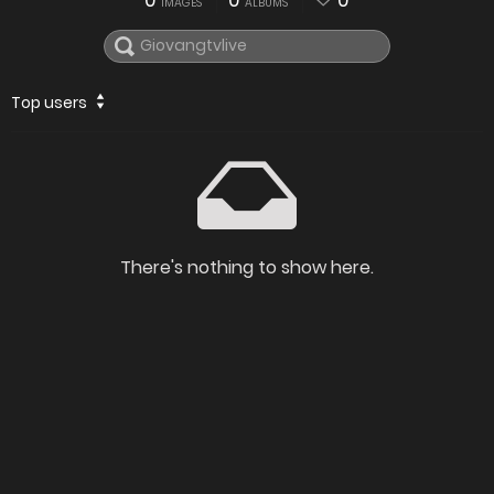
0
0
0
IMAGES
ALBUMS
Top users
There's nothing to show here.