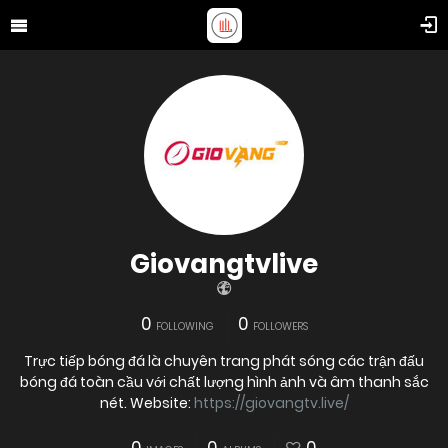
Giovangtvlive
0
0
FOLLOWING
FOLLOWERS
Trực tiếp bóng đá là chuyên trang phát sóng các trận đấu
bóng đá toàn cầu với chất lượng hình ảnh và âm thanh sắc
nét. Website:
https://giovangtv.live/