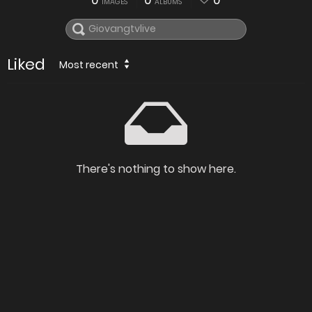
0
0
0
IMAGES
ALBUMS
Liked
Most recent
There's nothing to show here.