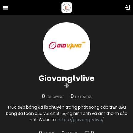
Giovangtvlive
0
0
FOLLOWING
FOLLOWERS
Trực tiếp bóng đá là chuyên trang phát sóng các trận đấu
bóng đá toàn cầu với chất lượng hình ảnh và âm thanh sắc
nét. Website:
https://giovangtv.live/