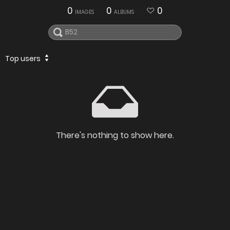
0
0
0
IMAGES
ALBUMS
Top users
There's nothing to show here.