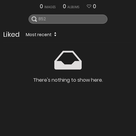
0
0
0
IMAGES
ALBUMS
Liked
Most recent
There's nothing to show here.