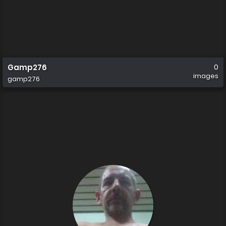
Gamp276
0
images
gamp276