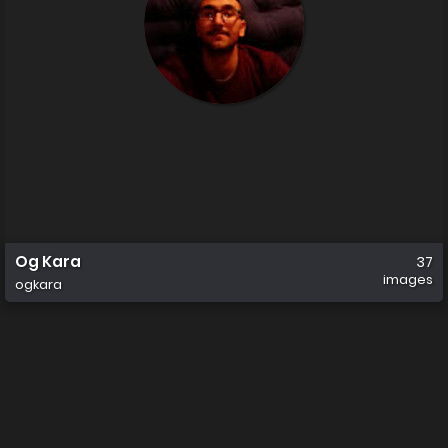
Og Kara
37
images
ogkara