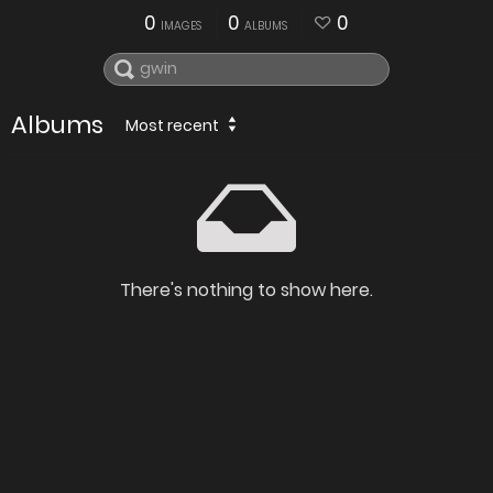
0
0
0
IMAGES
ALBUMS
Albums
Most recent
There's nothing to show here.