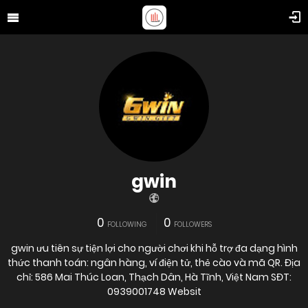
gwin
0
0
FOLLOWING
FOLLOWERS
gwin ưu tiên sự tiện lợi cho người chơi khi hỗ trợ đa dạng hình
thức thanh toán: ngân hàng, ví điện tử, thẻ cào và mã QR. Địa
chỉ: 586 Mai Thúc Loan, Thạch Dân, Hà Tĩnh, Việt Nam SĐT:
0939001748 Websit