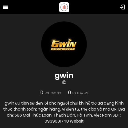
gwin
0
0
FOLLOWING
FOLLOWERS
gwin ưu tiên sự tiện lợi cho người chơi khi hỗ trợ đa dạng hình
thức thanh toán: ngân hàng, ví điện tử, thẻ cào và mã QR. Địa
chỉ: 586 Mai Thúc Loan, Thạch Dân, Hà Tĩnh, Việt Nam SĐT:
0939001748 Websit