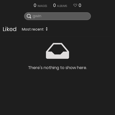
0
0
0
IMAGES
ALBUMS
Liked
Most recent
There's nothing to show here.