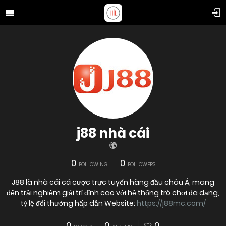
j88 nhà cái
0
0
FOLLOWING
FOLLOWERS
J88 là nhà cái cá cược trực tuyến hàng đầu châu Á, mang
đến trải nghiệm giải trí đỉnh cao với hệ thống trò chơi đa dạng,
tỷ lệ đổi thưởng hấp dẫn Website:
https://j88mc.com/