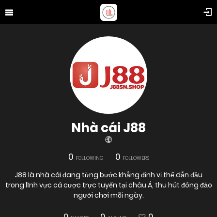
Nhà cái J88
0
0
FOLLOWING
FOLLOWERS
J88 là nhà cái đang từng bước khẳng định vị thế dẫn đầu
trong lĩnh vực cá cược trực tuyến tại châu Á, thu hút đông đảo
người chơi mỗi ngày.