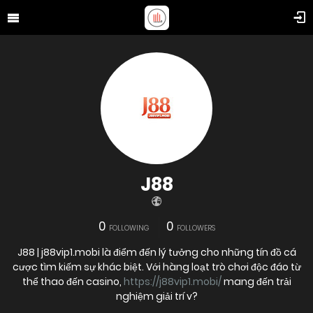
J88
0
0
FOLLOWING
FOLLOWERS
J88 | j88vip1.mobi là điểm đến lý tưởng cho những tín đồ cá
cược tìm kiếm sự khác biệt. Với hàng loạt trò chơi độc đáo từ
thể thao đến casino,
https://j88vip1.mobi/
mang đến trải
nghiệm giải trí v?