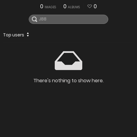
0
0
0
IMAGES
ALBUMS
Top users
There's nothing to show here.