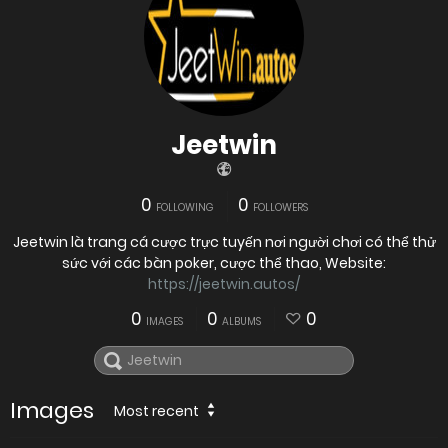
Jeetwin
0
0
FOLLOWING
FOLLOWERS
Jeetwin là trang cá cược trực tuyến nơi người chơi có thể thử
sức với các bàn poker, cược thể thao, Website:
https://jeetwin.autos/
0
0
0
IMAGES
ALBUMS
Images
Most recent