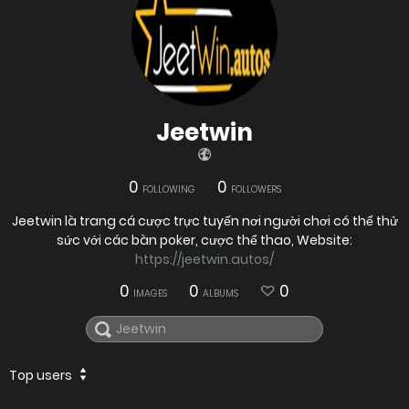
Jeetwin
0
0
FOLLOWING
FOLLOWERS
Jeetwin là trang cá cược trực tuyến nơi người chơi có thể thử
sức với các bàn poker, cược thể thao, Website:
https://jeetwin.autos/
0
0
0
IMAGES
ALBUMS
Top users