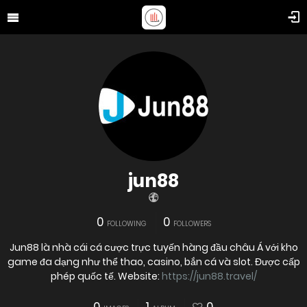
jun88
0
0
FOLLOWING
FOLLOWERS
Jun88 là nhà cái cá cược trực tuyến hàng đầu châu Á với kho
game đa dạng như thể thao, casino, bắn cá và slot. Được cấp
phép quốc tế. Website:
https://jun88.travel/