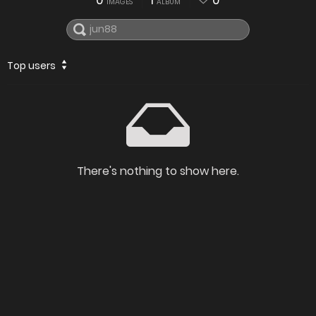
0
1
0
IMAGES
ALBUM
Top users
There's nothing to show here.