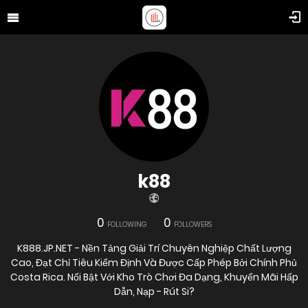
k88
0
0
FOLLOWING
FOLLOWERS
K888.JP.NET - Nền Tảng Giải Trí Chuyên Nghiệp Chất Lượng
Cao, Đạt Chỉ Tiêu Kiểm Định Và Được Cấp Phép Bởi Chính Phủ
Costa Rica. Nổi Bật Với Kho Trò Chơi Đa Dạng, Khuyến Mãi Hấp
Dẫn, Nạp - Rút Si?