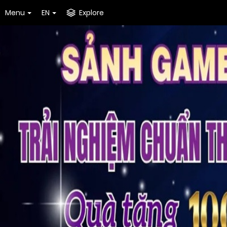
Menu
EN
Explore