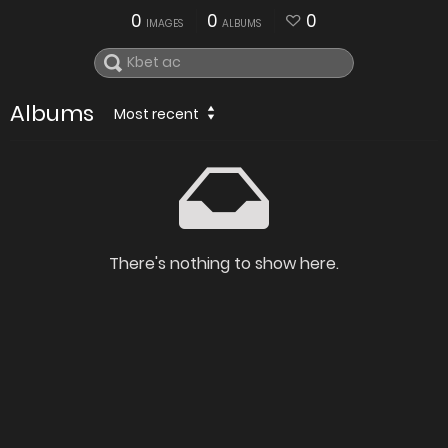
0
0
0
IMAGES
ALBUMS
Albums
Most recent
There's nothing to show here.