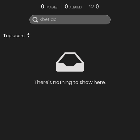
0
0
0
IMAGES
ALBUMS
Top users
There's nothing to show here.