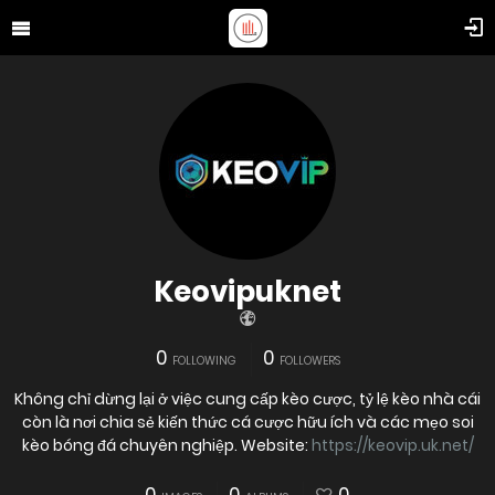
Keovipuknet
0
0
FOLLOWING
FOLLOWERS
Không chỉ dừng lại ở việc cung cấp kèo cược, tỷ lệ kèo nhà cái
còn là nơi chia sẻ kiến thức cá cược hữu ích và các mẹo soi
kèo bóng đá chuyên nghiệp. Website:
https://keovip.uk.net/