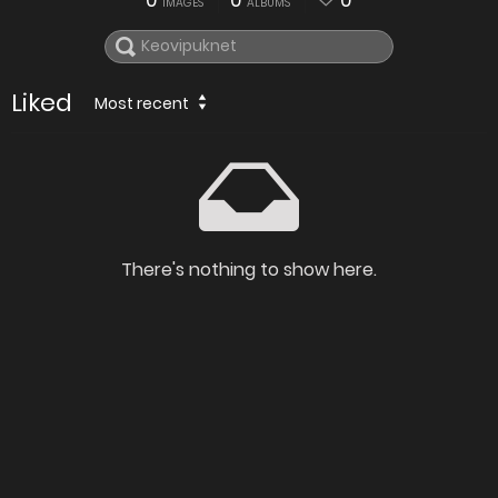
0
0
0
IMAGES
ALBUMS
Liked
Most recent
There's nothing to show here.