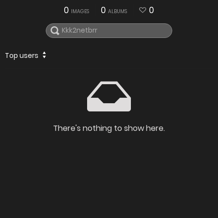
0
0
0
IMAGES
ALBUMS
Top users
There's nothing to show here.