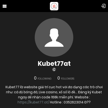
Kubet77at
0
0
FOLLOWING
FOLLOWERS
Kubet77 là website giải trí cực hot với đa dạng các trò chơi
như: cá độ bóng đá, Live casino, xổ số lô đề... Đăng ký Kubet
ngay để nhận code 168k miễn phí. Website :
https://kubet77.at/
Hotline : 0352623014 Đ??