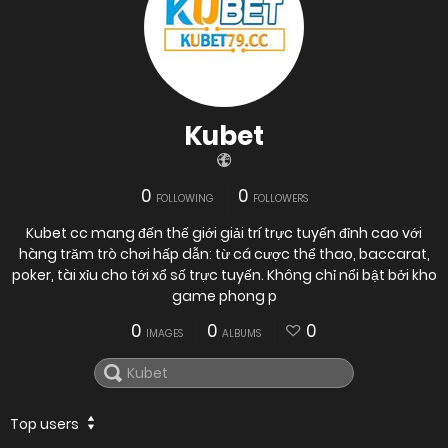
Kubet
0
0
FOLLOWING
FOLLOWERS
Kubet cc mang đến thế giới giải trí trực tuyến đỉnh cao với
hàng trăm trò chơi hấp dẫn: từ cá cược thể thao, baccarat,
poker, tài xỉu cho tới xổ số trực tuyến. Không chỉ nổi bật bởi kho
game phong p
0
0
0
IMAGES
ALBUMS
Top users