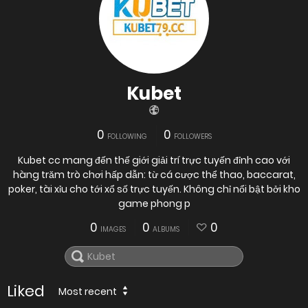
Kubet
0
0
FOLLOWING
FOLLOWERS
Kubet cc mang đến thế giới giải trí trực tuyến đỉnh cao với
hàng trăm trò chơi hấp dẫn: từ cá cược thể thao, baccarat,
poker, tài xỉu cho tới xổ số trực tuyến. Không chỉ nổi bật bởi kho
game phong p
0
0
0
IMAGES
ALBUMS
Liked
Most recent