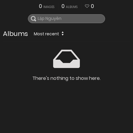
0
0
0
IMAGES
ALBUMS
Albums
Most recent
There's nothing to show here.