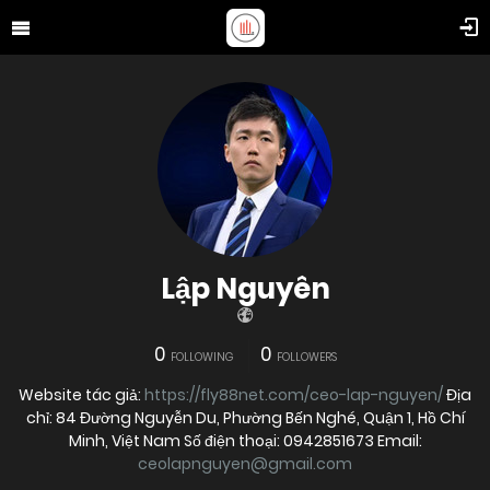
Lập Nguyên
0
0
FOLLOWING
FOLLOWERS
Website tác giả:
https://fly88net.com/ceo-lap-nguyen/
Địa
chỉ: 84 Đường Nguyễn Du, Phường Bến Nghé, Quận 1, Hồ Chí
Minh, Việt Nam Số điện thoại: 0942851673 Email:
ceolapnguyen@gmail.com