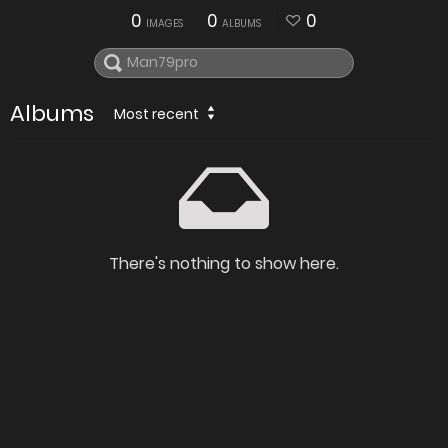
0
0
0
IMAGES
ALBUMS
Albums
Most recent
There's nothing to show here.