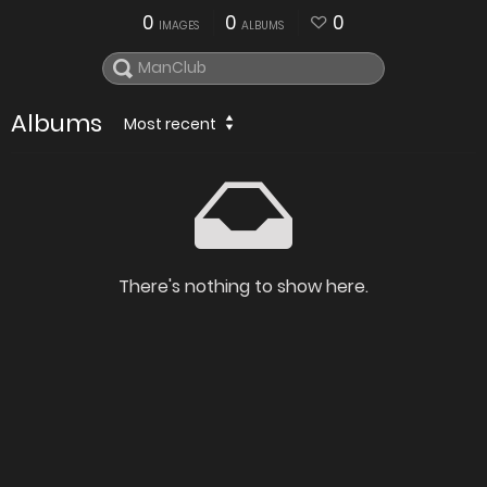
0
0
0
IMAGES
ALBUMS
Albums
Most recent
There's nothing to show here.