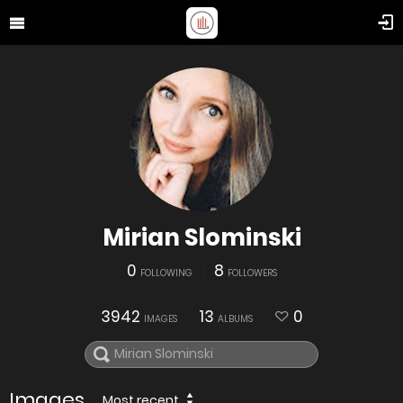
Mirian Slominski
0
8
FOLLOWING
FOLLOWERS
3942
13
0
IMAGES
ALBUMS
Images
Most recent