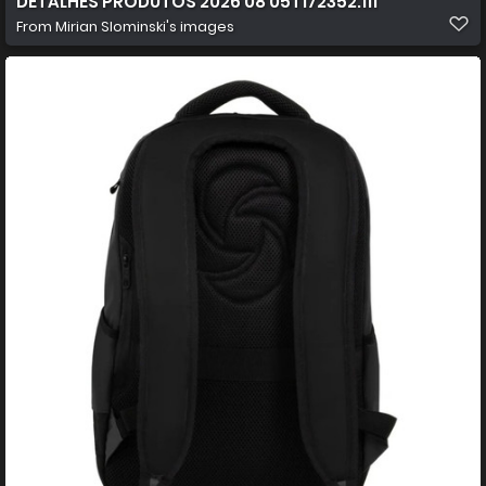
DETALHES PRODUTOS 2026 08 05T172352.111
From
Mirian Slominski's images