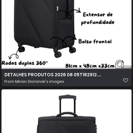
DETALHES PRODUTOS 2026 08 05T182912.631
From
Mirian Slominski's images