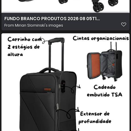
FUNDO BRANCO PRODUTOS 2026 08 05T103925.079
From
Mirian Slominski's images