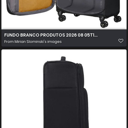
FUNDO BRANCO PRODUTOS 2026 08 05T103032.019
From
Mirian Slominski's images