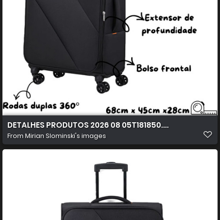
DETALHES PRODUTOS 2026 08 05T181850.433
From
Mirian Slominski's images