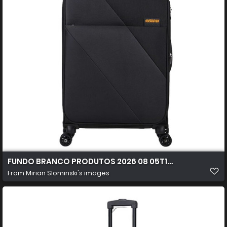
FUNDO BRANCO PRODUTOS 2026 08 05T103402.015
From
Mirian Slominski's images