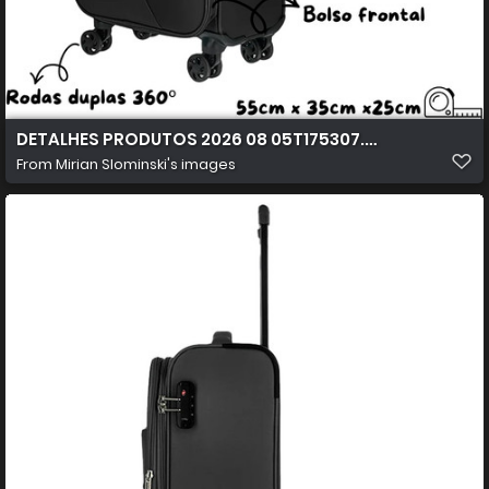
DETALHES PRODUTOS 2026 08 05T175307.873
From
Mirian Slominski's images