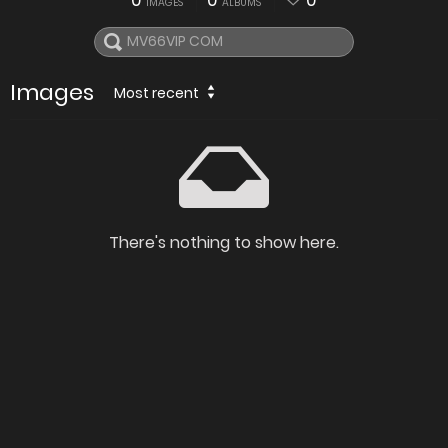
0
0
0
IMAGES
ALBUMS
Images
Most recent
There's nothing to show here.