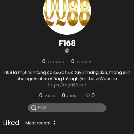
F168
0
0
FOLLOWING
FOLLOWERS
F168 là một nền tảng cá cược trực tuyến hàng đầu, mang đến
cho người chơi những trải nghiệm thú vị Website:
https://myf168.co/
0
0
0
IMAGES
ALBUMS
Liked
Most recent